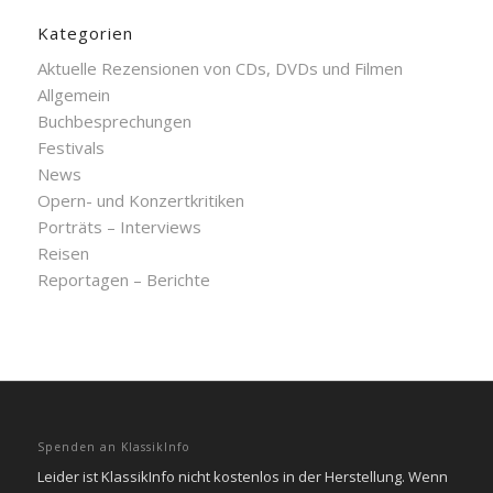
Kategorien
Aktuelle Rezensionen von CDs, DVDs und Filmen
Allgemein
Buchbesprechungen
Festivals
News
Opern- und Konzertkritiken
Porträts – Interviews
Reisen
Reportagen – Berichte
Spenden an KlassikInfo
Leider ist KlassikInfo nicht kostenlos in der Herstellung. Wenn