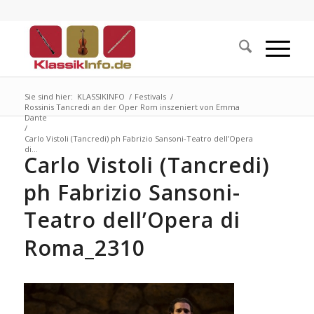
Sie sind hier:
KLASSIKINFO
/
Festivals
/
Rossinis Tancredi an der Oper Rom inszeniert von Emma
Dante
/
Carlo Vistoli (Tancredi) ph Fabrizio Sansoni-Teatro dell’Opera
di...
Carlo Vistoli (Tancredi)
ph Fabrizio Sansoni-
Teatro dell’Opera di
Roma_2310