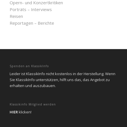
Opern- und Konzertkritiken
Porträts – Interviews
Reisen
Reportagen – Berichte
Spenden an KlassikInfo
Leider ist KlassikInfo nicht kostenlos in der Herstellung. Wenn
Sie KlassikInfo unterstützen, hilft uns das, das Angebot zu
erhalten und auszubauen.
Klassikinfo Mitglied werden
HIER
klicken!