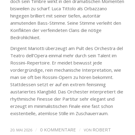
doch sein Timbre wirkt in den dramatischen Momenten
bisweilen zu scharf. Luca Tittolo als Orbazzano
hingegen brilliert mit seiner tiefen, autoritär
anmutenden Bass-Stimme. Seine Stimme verleiht den
Konflikten der verfeindeten Clans die nötige
Bedrohlichkeit.
Dirigent Mariotti überzeugt am Pult des Orchestra del
Teatro dell’Opera einmal mehr durch sein Talent im
Rossini-Repertoire. Er meidet bewusst jede
vordergründige, rein mechanische Interpretation, wie
man sie oft bei Rossini-Opern zu hören bekommt.
Stattdessen setzt er auf ein extrem feinsinnig
austariertes Klangbild. Das Orchester interpretiert die
rhythmische Finesse der Partitur sehr elegant und
erzeugt im minimalistischen Finale eine fast schon
existentielle, atemlose Stille im Zuschauerraum.
/
0 KOMMENTARE
/
ROBERT
20. MAI 2026
VON