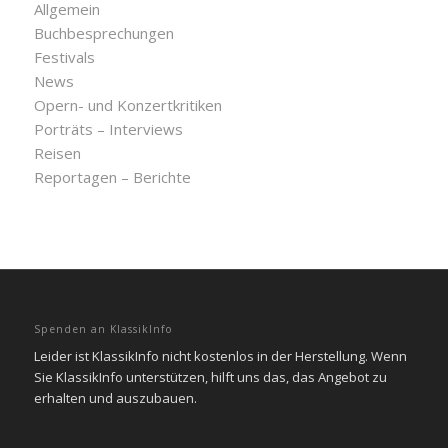
Allgemein
Buchbesprechungen
Festivals
News
Opern- und Konzertkritiken
Porträts – Interviews
Reisen
Reportagen – Berichte
Spenden an KlassikInfo
Leider ist KlassikInfo nicht kostenlos in der Herstellung. Wenn
Sie KlassikInfo unterstützen, hilft uns das, das Angebot zu
erhalten und auszubauen.