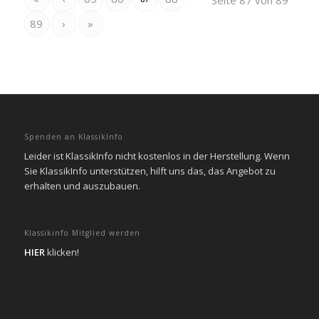
Seite 87 von 89
89
›
»
Spenden an KlassikInfo
Leider ist KlassikInfo nicht kostenlos in der Herstellung. Wenn
Sie KlassikInfo unterstützen, hilft uns das, das Angebot zu
erhalten und auszubauen.
Klassikinfo Mitglied werden
HIER
klicken!