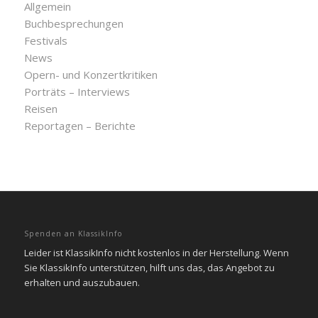
Allgemein
Buchbesprechungen
Festivals
News
Opern- und Konzertkritiken
Porträts – Interviews
Reisen
Reportagen – Berichte
Spenden an KlassikInfo
Leider ist KlassikInfo nicht kostenlos in der Herstellung. Wenn
Sie KlassikInfo unterstützen, hilft uns das, das Angebot zu
erhalten und auszubauen.