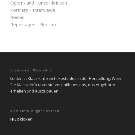
Opern- und Konzertkritiken
Porträts – Interviews
Reisen
Reportagen – Berichte
Spenden an KlassikInfo
Leider ist KlassikInfo nicht kostenlos in der Herstellung. Wenn
Sie KlassikInfo unterstützen, hilft uns das, das Angebot zu
erhalten und auszubauen.
Klassikinfo Mitglied werden
HIER
klicken!