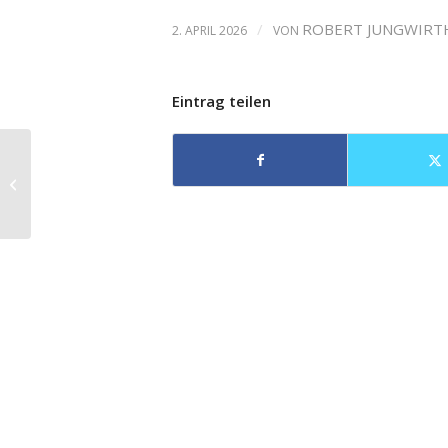
/
ROBERT JUNGWIRT
2. APRIL 2026
VON
Eintrag teilen
Nochmal Rheingold
und Mahlers 8. aus
Salzburg