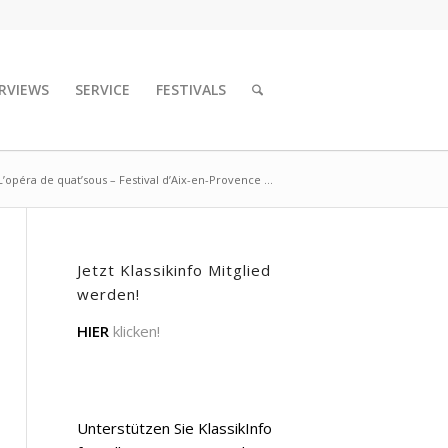
RVIEWS
SERVICE
FESTIVALS
L’opéra de quat’sous – Festival d’Aix-en-Provence ...
Jetzt Klassikinfo Mitglied
werden!
HIER
klicken!
Unterstützen Sie KlassikInfo