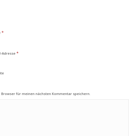
*
e
*
l-Adresse
ite
m Browser für meinen nächsten Kommentar speichern.