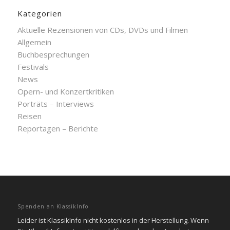
Kategorien
Aktuelle Rezensionen von CDs, DVDs und Filmen
Allgemein
Buchbesprechungen
Festivals
News
Opern- und Konzertkritiken
Porträts – Interviews
Reisen
Reportagen – Berichte
Spenden an KlassikInfo
Leider ist KlassikInfo nicht kostenlos in der Herstellung. Wenn