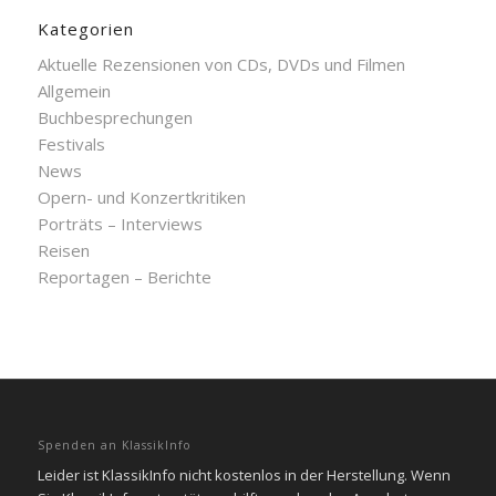
Kategorien
Aktuelle Rezensionen von CDs, DVDs und Filmen
Allgemein
Buchbesprechungen
Festivals
News
Opern- und Konzertkritiken
Porträts – Interviews
Reisen
Reportagen – Berichte
Spenden an KlassikInfo
Leider ist KlassikInfo nicht kostenlos in der Herstellung. Wenn