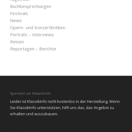
Buchbesprechungen
Festivals
News
Opern- und Konzertkritiken
Porträts – Interviews
Reisen
Reportagen – Berichte
Spenden an KlassikInfo
Leider ist KlassikInfo nicht kostenlos in der Herstellung. Wenn
Sie KlassikInfo unterstützen, hilft uns das, das Angebot zu
erhalten und auszubauen.