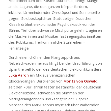
Maschinenraum des Kosmofuturismus, bringt Klänge
an die Lagune, die den ganzen Körper fordern,
inklusive lärmmindernder Ohrstöpsel und Sonnenbrille
gegen
Stroboskoplichter. Statt zeitgenössischer
Klassik dröhnt elektronische Psychoakustik von der
Bühne. Tief über schwarze Mischpulte gelehnt, agieren
die Musikerinnen und Musiker fast regungslos inmitten
des Publikums. Herkömmmliche Stuhlreihen –
Fehlanzeige.
Durch einen dröhnenden Klangteppich aus
Nebelschwaden heraus klingt bei der Uraufführung von
Up in the bell tower
des deutschen Elektronikkünstlers
Luka Aaron
ein Mix aus venezianischen
Glockenklängen. Bei
Silencio
von
Moritz von Oswald
,
seit den 70er Jahren fester Bestandteil der deutschen
Elektronikszene, schweben die Stimmen der
Madrigalsängerinnen und -sängern der
Capella
Marciana des Markusdoms mystisch über wabernden
Elektroklängen. Ein meditatives Erlebnis, würde die