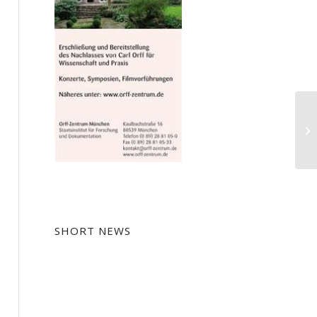
An
ei
SHORT NEWS