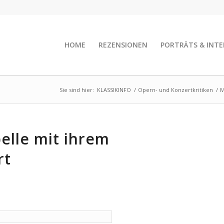
HOME
REZENSIONEN
PORTRÄTS & INTE
Sie sind hier:
KLASSIKINFO
/
Opern- und Konzertkritiken
/
M
lle mit ihrem
rt