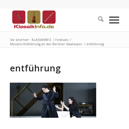
Sie sind hier:
KLASSIKINFO
/
Festivals
/
Mozarts Entführung an der Berliner Staatsoper
/
entführung
entführung