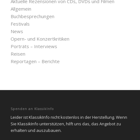
Aktuelle Rezensionen von CDs, DVDs und Filmen
Allgemein
Buchbesprechungen
Festivals
News
Opern- und Konzertkritiken
Porträts – Interviews
Reisen
Reportagen – Berichte
Spenden an KlassikInfo
Leider ist KlassikInfo nicht kostenlos in der Herstellung. Wenn
Sie KlassikInfo unterstützen, hilft uns das, das Angebot zu
erhalten und auszubauen.