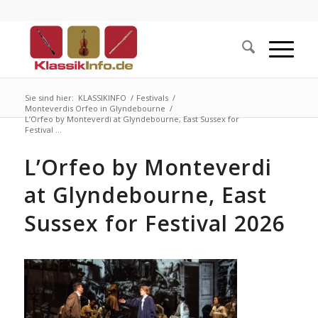
Sie sind hier:
KLASSIKINFO
/
Festivals
/
Monteverdis Orfeo in Glyndebourne
/
L’Orfeo by Monteverdi at Glyndebourne, East Sussex for
Festival ...
L’Orfeo by Monteverdi
at Glyndebourne, East
Sussex for Festival 2026