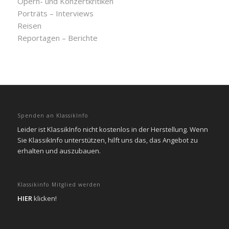
Opern- und Konzertkritiken
Porträts – Interviews
Reisen
Reportagen – Berichte
Spenden an KlassikInfo
Leider ist KlassikInfo nicht kostenlos in der Herstellung. Wenn
Sie KlassikInfo unterstützen, hilft uns das, das Angebot zu
erhalten und auszubauen.
Klassikinfo Mitglied werden
HIER
klicken!