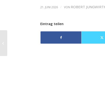
/
ROBERT JUNGWIRT
21. JUNI 2026
VON
Eintrag teilen
Eröffnung des 75.
Nürnberger
Musikfests ION