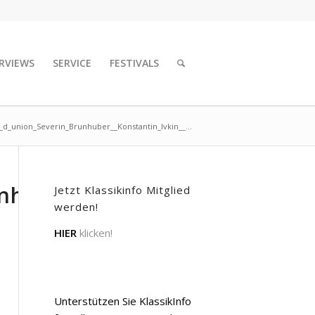
RVIEWS
SERVICE
FESTIVALS
t_d_union_Severin_Brunhuber__Konstantin_Ivkin__...
nhuber__Konstantin_Ivkin__c
Jetzt Klassikinfo Mitglied
werden!
HIER
klicken!
Unterstützen Sie KlassikInfo