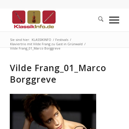
Sie sind hier:
KLASSIKINFO
/
Festivals
/
Klaviertrio mit Vilde Frang zu Gast in Grünwald
/
Vilde Frang_01_Marco Borggreve
Vilde Frang_01_Marco
Borggreve