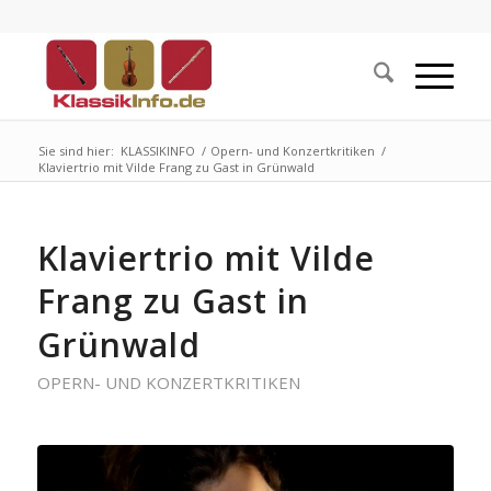
Sie sind hier:
KLASSIKINFO
/
Opern- und Konzertkritiken
/
Klaviertrio mit Vilde Frang zu Gast in Grünwald
Klaviertrio mit Vilde
Frang zu Gast in
Grünwald
OPERN- UND KONZERTKRITIKEN