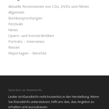
Aktuelle Rezensionen von CDs, DVDs und Filmen
Allgemein
Buchbesprechungen
Festivals
News
Opern- und Konzertkritiken
Porträts – Interviews
Reisen
Reportagen – Berichte
Spenden an KlassikInfo
Leider ist KlassikInfo nicht kostenlos in der Herstellung. Wenn
Sie KlassikInfo unterstützen, hilft uns das, das Angebot zu
erhalten und auszubauen.