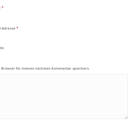
*
e
*
l-Adresse
ite
m Browser für meinen nächsten Kommentar speichern.