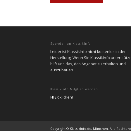
Spenden an KlassikInfo
Leider ist KlassikInfo nicht kostenlos in der
Herstellung. Wenn Sie KlassikInfo unterstütz
hilft uns das, das Angebot zu erhalten und
auszubauen.
Klassikinfo Mitglied werden
HIER
klicken!
Copyright © KlassikInfo.de, München. Alle Rechte