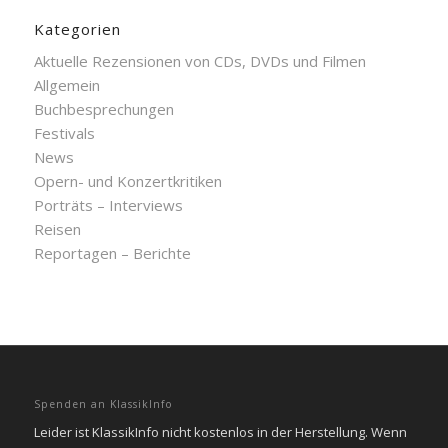
Kategorien
Aktuelle Rezensionen von CDs, DVDs und Filmen
Allgemein
Buchbesprechungen
Festivals
News
Opern- und Konzertkritiken
Porträts – Interviews
Reisen
Reportagen – Berichte
Spenden an KlassikInfo
Leider ist KlassikInfo nicht kostenlos in der Herstellung. Wenn