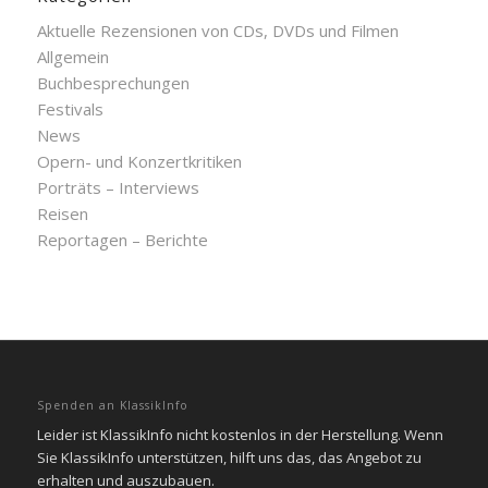
Aktuelle Rezensionen von CDs, DVDs und Filmen
Allgemein
Buchbesprechungen
Festivals
News
Opern- und Konzertkritiken
Porträts – Interviews
Reisen
Reportagen – Berichte
Spenden an KlassikInfo
Leider ist KlassikInfo nicht kostenlos in der Herstellung. Wenn
Sie KlassikInfo unterstützen, hilft uns das, das Angebot zu
erhalten und auszubauen.