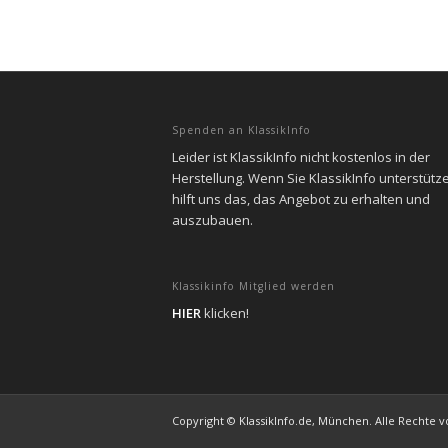
Spenden an KlassikInfo
Leider ist KlassikInfo nicht kostenlos in der
Herstellung. Wenn Sie KlassikInfo unterstütz
hilft uns das, das Angebot zu erhalten und
auszubauen.
Klassikinfo Mitglied werden
HIER
klicken!
Copyright © KlassikInfo.de, München. Alle Rechte