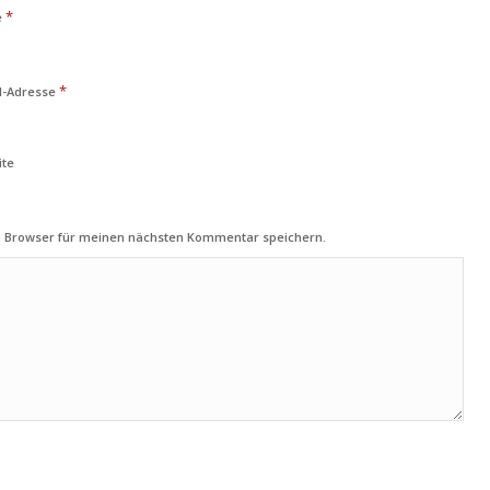
*
e
*
l-Adresse
ite
m Browser für meinen nächsten Kommentar speichern.