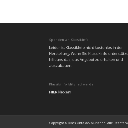
Spenden an KlassikInfo
Leider ist KlassikInfo nicht kostenlos in der
Herstellung. Wenn Sie KlassikInfo unterstütz
hilft uns das, das Angebot zu erhalten und
auszubauen.
Klassikinfo Mitglied werden
HIER
klicken!
Copyright © KlassikInfo.de, München. Alle Rechte