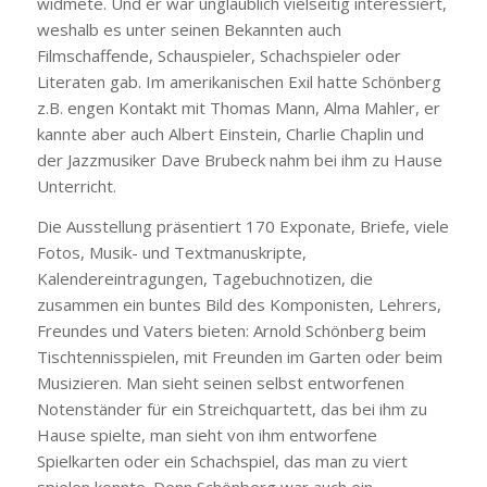
widmete. Und er war unglaublich vielseitig interessiert,
weshalb es unter seinen Bekannten auch
Filmschaffende, Schauspieler, Schachspieler oder
Literaten gab. Im amerikanischen Exil hatte Schönberg
z.B. engen Kontakt mit Thomas Mann, Alma Mahler, er
kannte aber auch Albert Einstein, Charlie Chaplin und
der Jazzmusiker Dave Brubeck nahm bei ihm zu Hause
Unterricht.
Die Ausstellung präsentiert 170 Exponate, Briefe, viele
Fotos, Musik- und Textmanuskripte,
Kalendereintragungen, Tagebuchnotizen, die
zusammen ein buntes Bild des Komponisten, Lehrers,
Freundes und Vaters bieten: Arnold Schönberg beim
Tischtennisspielen, mit Freunden im Garten oder beim
Musizieren. Man sieht seinen selbst entworfenen
Notenständer für ein Streichquartett, das bei ihm zu
Hause spielte, man sieht von ihm entworfene
Spielkarten oder ein Schachspiel, das man zu viert
spielen konnte. Denn Schönberg war auch ein