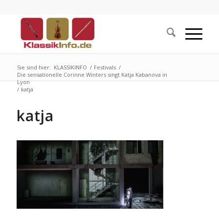
Sie sind hier:
KLASSIKINFO
/
Festivals
/
Die sensationelle Corinne Winters singt Katja Kabanova in
Lyon
/
katja
katja