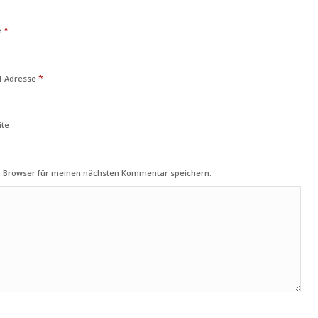
*
e
*
l-Adresse
ite
m Browser für meinen nächsten Kommentar speichern.