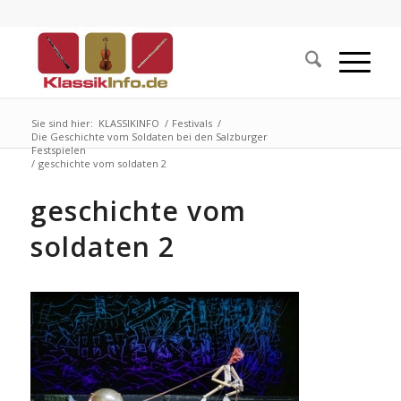
Sie sind hier:
KLASSIKINFO
/
Festivals
/
Die Geschichte vom Soldaten bei den Salzburger
Festspielen
/
geschichte vom soldaten 2
geschichte vom
soldaten 2