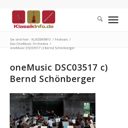
Sie sind hier:
KLASSIKINFO
/
Festivals
/
Das OneMusic Orchestra
/
oneMusic DSC03517 c) Bernd Schönberger
oneMusic DSC03517 c)
Bernd Schönberger