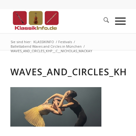
Sie sind hier:
KLASSIKINFO
/
Festivals
/
Ballettabend Waves and Circles in München
/
WAVES_AND_CIRCLES_KHP__C__NICHOLAS_MACKAY
WAVES_AND_CIRCLES_KHP