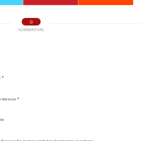
0
KOMMENTARE
*
e
*
l-Adresse
ite
m Browser für meinen nächsten Kommentar speichern.