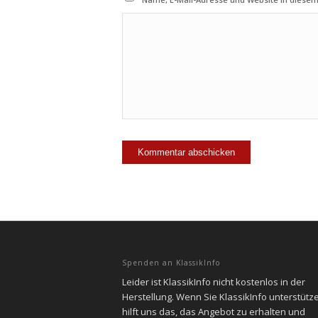
Spenden an KlassikInfo
Leider ist KlassikInfo nicht kostenlos in der
Herstellung. Wenn Sie KlassikInfo unterstütz
hilft uns das, das Angebot zu erhalten und