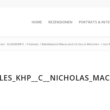
HOME
REZENSIONEN
PORTRÄTS & INTE
hier:
KLASSIKINFO
/
Festivals
/
Ballettabend Waves and Circles in München
/
neu 
LES_KHP__C__NICHOLAS_MAC