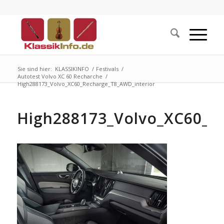
Sie sind hier:
KLASSIKINFO
/
Festivals
/
Autotest Volvo XC 60 Recharche
/
High288173_Volvo_XC60_Recharge_T8_AWD_interior
High288173_Volvo_XC60_R