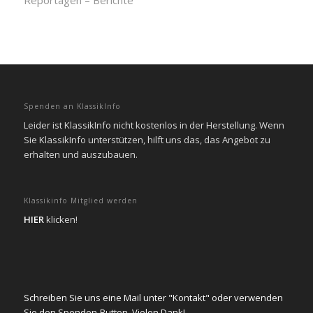
Reportagen – Berichte
Spenden an KlassikInfo
Leider ist KlassikInfo nicht kostenlos in der Herstellung. Wenn
Sie KlassikInfo unterstützen, hilft uns das, das Angebot zu
erhalten und auszubauen.
Klassikinfo Mitglied werden
HIER
klicken!
Schreiben Sie uns eine Mail unter "Kontakt" oder verwenden
Sie den Spenden-Button. Vielen Dank!