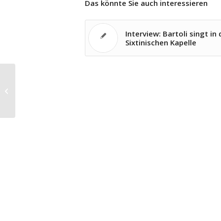
Das könnte Sie auch interessieren
Interview: Bartoli singt in 
Sixtinischen Kapelle
Sendungen zum 75. Geburtstag von
Mariss Jansons in Hörfunk und
Fernsehen