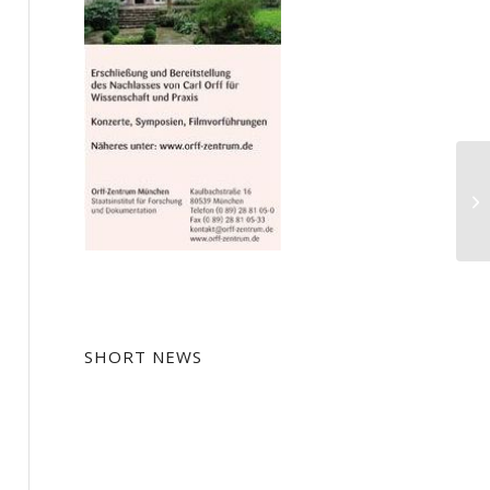
St
vo
SHORT NEWS