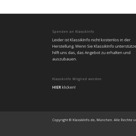
Spenden an KlassikInfo
Leider ist KlassikInfo nicht kostenlos in der
Herstellung. Wenn Sie KlassikInfo unterstütz
hilft uns das, das Angebot zu erhalten und
auszubauen.
Klassikinfo Mitglied werden
HIER
klicken!
Copyright © KlassikInfo.de, München. Alle Rechte