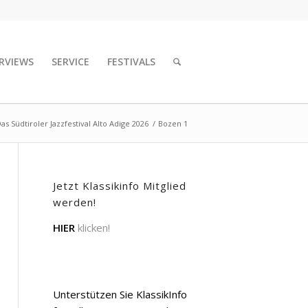
RVIEWS
SERVICE
FESTIVALS
as Südtiroler Jazzfestival Alto Adige 2026
/
Bozen 1
Jetzt Klassikinfo Mitglied
werden!
HIER
klicken!
Unterstützen Sie KlassikInfo