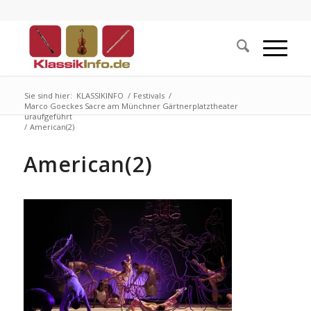
Sie sind hier:
KLASSIKINFO
/
Festivals
/
Marco Goeckes Sacre am Münchner Gärtnerplatztheater
uraufgeführt
/
American(2)
American(2)