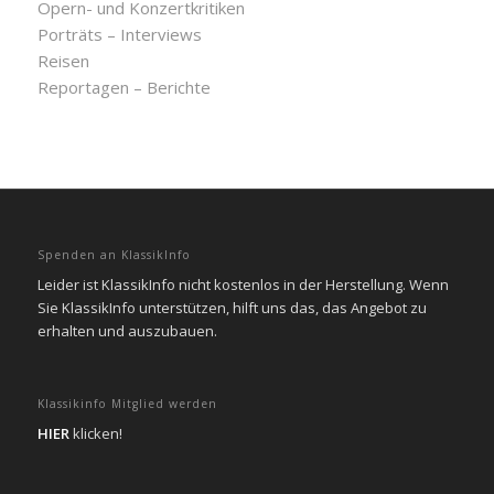
Opern- und Konzertkritiken
Porträts – Interviews
Reisen
Reportagen – Berichte
Spenden an KlassikInfo
Leider ist KlassikInfo nicht kostenlos in der Herstellung. Wenn
Sie KlassikInfo unterstützen, hilft uns das, das Angebot zu
erhalten und auszubauen.
Klassikinfo Mitglied werden
HIER
klicken!