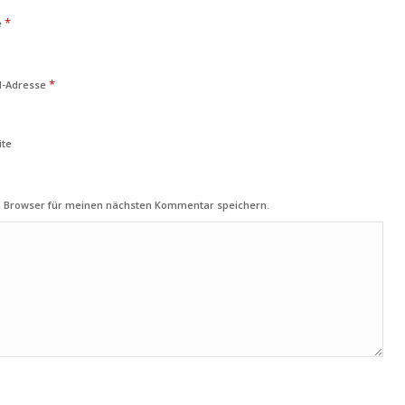
*
e
*
l-Adresse
ite
m Browser für meinen nächsten Kommentar speichern.