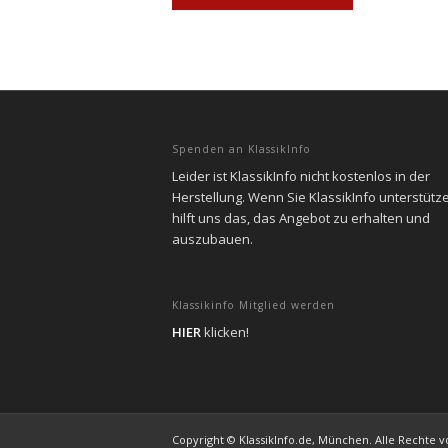
Spenden an KlassikInfo
Leider ist KlassikInfo nicht kostenlos in der
Herstellung. Wenn Sie KlassikInfo unterstütz
hilft uns das, das Angebot zu erhalten und
auszubauen.
Klassikinfo Mitglied werden
HIER
klicken!
Copyright © KlassikInfo.de, München. Alle Rechte