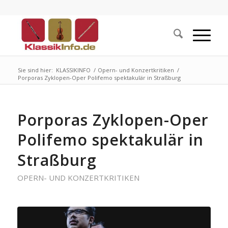
Sie sind hier:
KLASSIKINFO
/
Opern- und Konzertkritiken
/
Porporas Zyklopen-Oper Polifemo spektakulär in Straßburg
Porporas Zyklopen-Oper
Polifemo spektakulär in
Straßburg
OPERN- UND KONZERTKRITIKEN