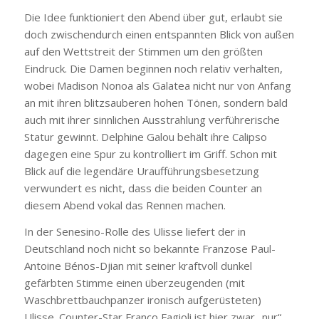
Die Idee funktioniert den Abend über gut, erlaubt sie
doch zwischendurch einen entspannten Blick von außen
auf den Wettstreit der Stimmen um den größten
Eindruck. Die Damen beginnen noch relativ verhalten,
wobei Madison Nonoa als Galatea nicht nur von Anfang
an mit ihren blitzsauberen hohen Tönen, sondern bald
auch mit ihrer sinnlichen Ausstrahlung verführerische
Statur gewinnt. Delphine Galou behält ihre Calipso
dagegen eine Spur zu kontrolliert im Griff. Schon mit
Blick auf die legendäre Uraufführungsbesetzung
verwundert es nicht, dass die beiden Counter an
diesem Abend vokal das Rennen machen.
In der Senesino-Rolle des Ulisse liefert der in
Deutschland noch nicht so bekannte Franzose Paul-
Antoine Bénos-Djian mit seiner kraftvoll dunkel
gefärbten Stimme einen überzeugenden (mit
Waschbrettbauchpanzer ironisch aufgerüsteten)
Ulisse. Counter-Star Franco Fagioli ist hier zwar „nur“