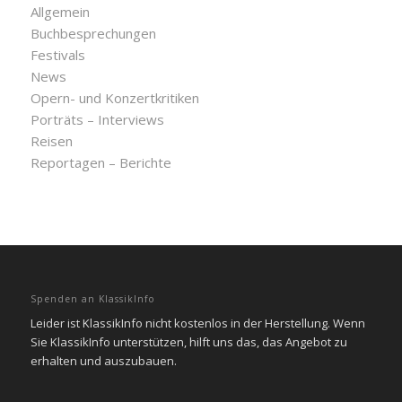
Allgemein
Buchbesprechungen
Festivals
News
Opern- und Konzertkritiken
Porträts – Interviews
Reisen
Reportagen – Berichte
Spenden an KlassikInfo
Leider ist KlassikInfo nicht kostenlos in der Herstellung. Wenn
Sie KlassikInfo unterstützen, hilft uns das, das Angebot zu
erhalten und auszubauen.