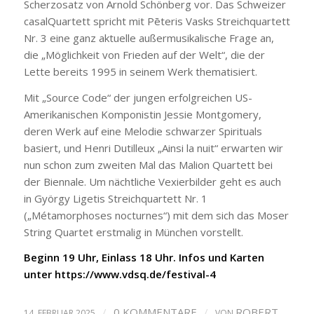
Scherzosatz von Arnold Schönberg vor. Das Schweizer
casalQuartett spricht mit Pēteris Vasks Streichquartett
Nr. 3 eine ganz aktuelle außermusikalische Frage an,
die „Möglichkeit von Frieden auf der Welt“, die der
Lette bereits 1995 in seinem Werk thematisiert.
Mit „Source Code“ der jungen erfolgreichen US-
Amerikanischen Komponistin Jessie Montgomery,
deren Werk auf eine Melodie schwarzer Spirituals
basiert, und Henri Dutilleux „Ainsi la nuit“ erwarten wir
nun schon zum zweiten Mal das Malion Quartett bei
der Biennale. Um nächtliche Vexierbilder geht es auch
in György Ligetis Streichquartett Nr. 1
(„Métamorphoses nocturnes“) mit dem sich das Moser
String Quartet erstmalig in München vorstellt.
Beginn 19 Uhr, Einlass 18 Uhr. Infos und Karten
unter https://www.vdsq.de/festival-4
/
0 KOMMENTARE
/
ROBERT
14. FEBRUAR 2025
VON