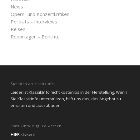
News
Opern- und Konzertkritiken
Porträts – Interviews
Reisen
Reportagen – Berichte
Spenden an KlassikInfo
Leider ist KlassikInfo nicht kostenlos in der Herstellung. Wenn
Sie KlassikInfo unterstützen, hilft uns das, das Angebot zu
erhalten und auszubauen.
Klassikinfo Mitglied werden
HIER
klicken!