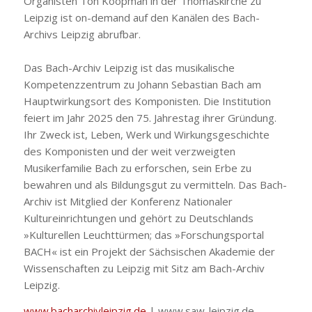
Organisten Ton
Koopman
in der Thomaskirche zu
Leipzig ist on-
demand
auf den Kanälen des Bach-
Archivs Leipzig abrufbar.
Das Bach-Archiv Leipzig ist das musikalische
Kompetenzzentrum zu Johann Sebastian Bach am
Hauptwirkungsort des Komponisten. Die Institution
feiert im Jahr 2025 den 75. Jahrestag ihrer Gründung.
Ihr Zweck ist, Leben, Werk und Wirkungsgeschichte
des Komponisten und der weit verzweigten
Musikerfamilie Bach zu erforschen, sein Erbe zu
bewahren und als Bildungsgut zu vermitteln. Das Bach-
Archiv ist Mitglied der Konferenz Nationaler
Kultureinrichtungen und gehört zu Deutschlands
»Kulturellen Leuchttürmen; das »Forschungsportal
BACH« ist ein Projekt der Sächsischen Akademie der
Wissenschaften zu Leipzig mit Sitz am Bach-Archiv
Leipzig.
www.bacharchivleipzig.de
| www.saw-leipzig.de