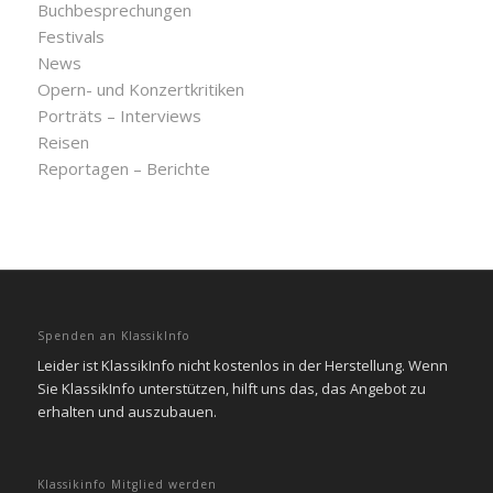
Buchbesprechungen
Festivals
News
Opern- und Konzertkritiken
Porträts – Interviews
Reisen
Reportagen – Berichte
Spenden an KlassikInfo
Leider ist KlassikInfo nicht kostenlos in der Herstellung. Wenn
Sie KlassikInfo unterstützen, hilft uns das, das Angebot zu
erhalten und auszubauen.
Klassikinfo Mitglied werden