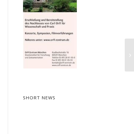
Ei
Dt
SHORT NEWS