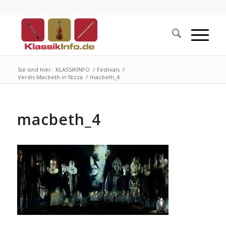
Sie sind hier:
KLASSIKINFO
/
Festivals
/
Verdis Macbeth in Nizza
/
macbeth_4
macbeth_4