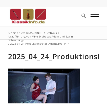
Sie sind hier:
KLASSIKINFO
/
Festivals
/
Uraufführung von Mike Svobodas Adam und Eva in
Schwetzingen
/
2025_04_24_Produktionsfotos_Adam&Eva_1414
2025_04_24_Produktionsf