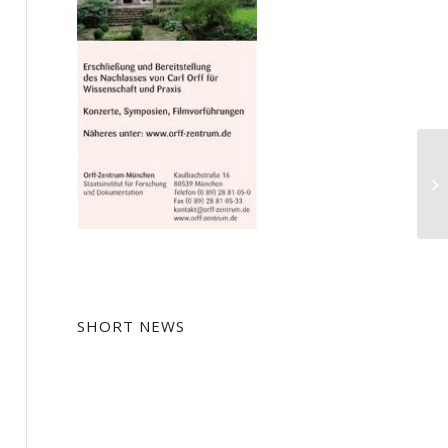
Zu
Ph
Ma
SHORT NEWS