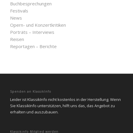
Buchbesprechungen
Festivals
News
Opern- und Konzertkritiken
Porträts – Interviews
Reisen
Reportagen – Berichte
Spenden an KlassikInfo
Leider ist KlassikInfo nicht kostenlos in der Herstellung. Wenn
Sie KlassikInfo unterstützen, hilft uns das, das Angebot zu
erhalten und auszubauen.
Klassikinfo Mitglied werden